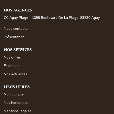
NOS MAGAZINES
NOS AGENCES
Millésimme Immobilier N°1
CC Agay Plage - 1099 Boulevard De La Plage, 83530 Agay
Millésimme Immobilier N°2
Nous contacter
Millésimme Immobilier N°3
Présentation
Millésimme Immobilier N°4
NOS SERVICES
Millésimme Immobilier N°5
Nos offres
Millésimme Immobilier N°6
Estimation
Millésimme Immobilier N°7
Nos actualités
Millésimme Immobilier N°8
Millésimme Immobilier N°9
LIENS UTILES
Millésimme Immobilier N°10
Mon compte
Millésimme Immobilier N°11
Nos honoraires
Magasine Vendu Boulouris
Mentions légales