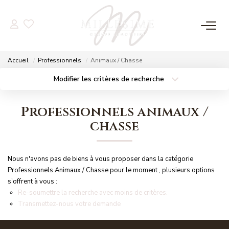
NOS OFFRES
Accueil
Professionnels
Animaux / Chasse
Nos Offres
Modifier les critères de recherche
Localisation
Type de bien
Nos Biens Vendus
Localisation
Sélectionnez...
Professionnels animaux /
Surface min
Budget max
chasse
NOS AGENCES
Plus de critères
Créer une alerte
Nos Agences
Nous n'avons pas de biens à vous proposer dans la catégorie
Nos Équipes
Professionnels Animaux / Chasse pour le moment , plusieurs options
s'offrent à vous :
Re-soumettre la recherche avec moins de critères.
Transmettez-nous votre demande
ESTIMATION