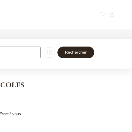
Nos magazines
Contact
icoles
frent à vous :