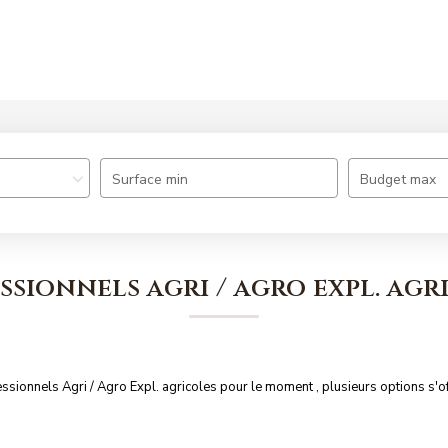
Nos offres
Nos agences
Estimation
Surface min
Budget max
ssionnels agri / agro expl. agr
ionnels Agri / Agro Expl. agricoles pour le moment , plusieurs options s'of