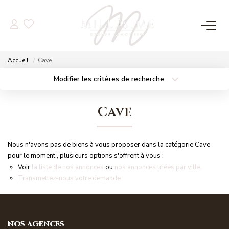
NOS OFFRES
Accueil
Cave
Nos Offres
Modifier les critères de recherche
Localisation
Type de bien
Nos Biens Vendus
Localisation
Sélectionnez...
Cave
Surface min
Budget max
NOS AGENCES
Nous n'avons pas de biens à vous proposer dans la catégorie Cave
Plus de critères
Créer une alerte
Nos Agences
pour le moment , plusieurs options s'offrent à vous :
Voir
la liste de nos annonces
ou
nos annonces triées par ville.
Nos Équipes
Transmettez-nous votre demande
ESTIMATION
NOS AGENCES