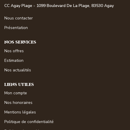
NOS MAGAZINES
CC Agay Plage - 1099 Boulevard De La Plage, 83530 Agay
Nous contacter
Millésimme Immobilier N°1
Présentation
Millésimme Immobilier N°2
Millésimme Immobilier N°3
NOS SERVICES
Millésimme Immobilier N°4
Nos offres
Millésimme Immobilier N°5
Estimation
Millésimme Immobilier N°6
Nos actualités
Millésimme Immobilier N°7
LIENS UTILES
Millésimme Immobilier N°8
Mon compte
Millésimme Immobilier N°9
Nos honoraires
Millésimme Immobilier N°10
Mentions légales
Millésimme Immobilier N°11
Politique de confidentialité
Magasine Vendu Boulouris