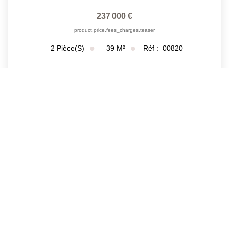
237 000 €
product.price.fees_charges.teaser
39
M²
Réf :
00820
2
Pièce(s)
1
2
3
Suivante