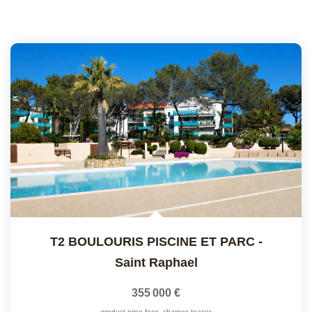
T2 BOULOURIS PISCINE ET PARC
-
Saint Raphael
355 000 €
product.price.fees_charges.teaser