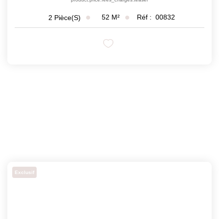
52
M²
Réf :
00832
2
Pièce(s)
Exclusif