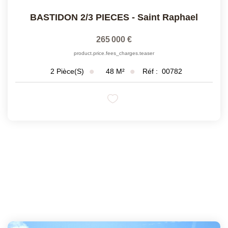
BASTIDON 2/3 PIECES
-
Saint Raphael
265 000 €
product.price.fees_charges.teaser
48
M²
Réf :
00782
2
Pièce(s)