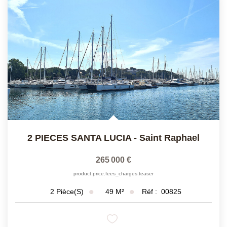
2 PIECES SANTA LUCIA
-
Saint Raphael
265 000 €
product.price.fees_charges.teaser
49
M²
Réf :
00825
2
Pièce(s)