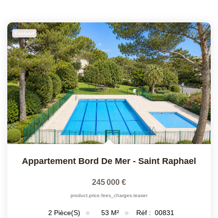
Exclusif
Appartement Bord De Mer
-
Saint Raphael
245 000 €
product.price.fees_charges.teaser
53
M²
Réf :
00831
2
Pièce(s)