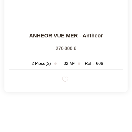
ANHEOR VUE MER
-
Antheor
270 000 €
32
M²
Réf :
606
2
Pièce(s)