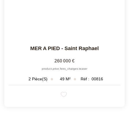
MER A PIED
-
Saint Raphael
260 000 €
product.price.fees_charges.teaser
49
M²
Réf :
00816
2
Pièce(s)