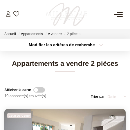
NOS OFFRES
Accueil
Appartements
A vendre
2 pièces
Nos Offres
Modifier les critères de recherche
Nos Biens Vendus
Localisation
Type de bien
Surface min
Budget max
Appartements a vendre 2 pièces
Plus de critères
Créer une alerte
NOS AGENCES
Nos Agences
Afficher la carte
Nos Équipes
19 annonce(s) trouvée(s)
Trier par
ESTIMATION
Coup De Coeur