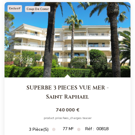
Exclusif
Coup De Coeur
SUPERBE 3 PIECES VUE MER
-
Saint Raphael
740 000 €
product.price.fees_charges.teaser
77
M²
Réf :
00818
3
Pièce(s)