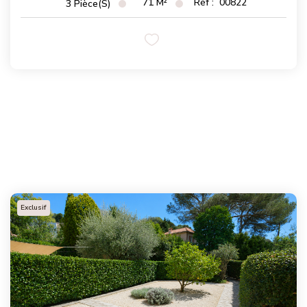
71
M²
Réf :
00822
3
Pièce(s)
Exclusif