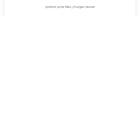
product.price.fees_charges.teaser
92
M²
Réf :
00796
3
Pièce(s)
1
2
Suivante