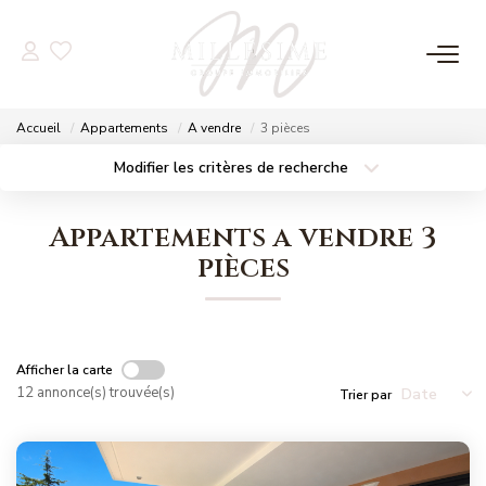
NOS OFFRES
Accueil
Appartements
A vendre
3 pièces
Nos Offres
Modifier les critères de recherche
Localisation
Type de bien
Nos Biens Vendus
Localisation
Sélectionnez...
Appartements a vendre 3
Surface min
Budget max
pièces
NOS AGENCES
Plus de critères
Créer une alerte
Nos Agences
Nos Équipes
Afficher la carte
12 annonce(s) trouvée(s)
Trier par
ESTIMATION