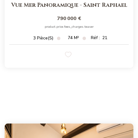
Vue Mer Panoramique
-
Saint Raphael
790 000 €
product.price.fees_charges.teaser
74
M²
Réf :
21
3
Pièce(s)