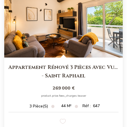
Appartement Rénové 3 Pièces Avec Vue Mer En Dernier Étage
-
Saint Raphael
269 000 €
product.price.fees_charges.teaser
44
M²
Réf :
647
3
Pièce(s)