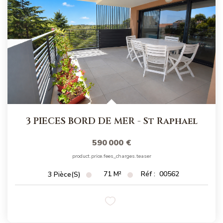
NOS MAGAZINES
Millésimme Immobilier N°1
Millésimme Immobilier N°2
Millésimme Immobilier N°3
Millésimme Immobilier N°4
Millésimme Immobilier N°5
Millésimme Immobilier N°6
3 PIECES BORD DE MER
-
St Raphael
Millésimme Immobilier N°7
590 000 €
Millésimme Immobilier N°8
product.price.fees_charges.teaser
Millésimme Immobilier N°9
71
M²
Réf :
00562
3
Pièce(s)
Millésimme Immobilier N°10
Millésimme Immobilier N°11
Magasine Vendu Boulouris