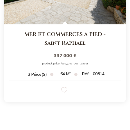
MER ET COMMERCES A PIED
-
Saint Raphael
337 000 €
product.price.fees_charges.teaser
64
M²
Réf :
00814
3
Pièce(s)