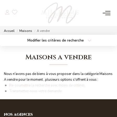
NOS OFFRES
Accueil
Maisons
A vendre
Nos Offres
Modifier les critères de recherche
Localisation
Type de bien
Nos Biens Vendus
Localisation
Sélectionnez...
Maisons a vendre
Surface min
Budget max
NOS AGENCES
Nous n'avons pas de biens à vous proposer dans la catégorie Maisons
Plus de critères
Créer une alerte
Nos Agences
A vendre pour le moment , plusieurs options s'offrent à vous :
Re-soumettre la recherche avec moins de critères.
Nos Équipes
Transmettez-nous votre demande
ESTIMATION
NOS AGENCES