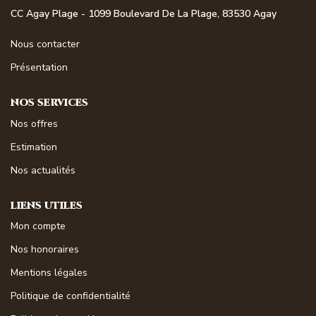
NOS MAGAZINES
CC Agay Plage - 1099 Boulevard De La Plage, 83530 Agay
Nous contacter
Millésimme Immobilier N°1
Présentation
Millésimme Immobilier N°2
Millésimme Immobilier N°3
NOS SERVICES
Millésimme Immobilier N°4
Nos offres
Millésimme Immobilier N°5
Estimation
Millésimme Immobilier N°6
Nos actualités
Millésimme Immobilier N°7
LIENS UTILES
Millésimme Immobilier N°8
Mon compte
Millésimme Immobilier N°9
Nos honoraires
Millésimme Immobilier N°10
Mentions légales
Millésimme Immobilier N°11
Politique de confidentialité
Magasine Vendu Boulouris