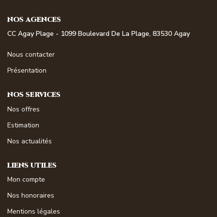
NOS MAGAZINES
NOS AGENCES
Millésimme Immobilier N°1
CC Agay Plage - 1099 Boulevard De La Plage, 83530 Agay
Millésimme Immobilier N°2
Nous contacter
Millésimme Immobilier N°3
Présentation
Millésimme Immobilier N°4
NOS SERVICES
Millésimme Immobilier N°5
Nos offres
Millésimme Immobilier N°6
Estimation
Millésimme Immobilier N°7
Nos actualités
Millésimme Immobilier N°8
Millésimme Immobilier N°9
LIENS UTILES
Millésimme Immobilier N°10
Mon compte
Millésimme Immobilier N°11
Nos honoraires
Magasine Vendu Boulouris
Mentions légales