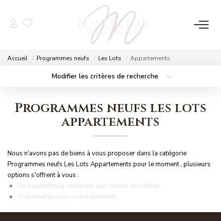
NOS OFFRES
Accueil
Programmes neufs
Les Lots
Appartements
Nos Offres
Modifier les critères de recherche
Localisation
Type de bien
Nos Biens Vendus
Localisation
Sélectionnez...
Programmes neufs les lots
Surface min
Budget max
appartements
NOS AGENCES
Plus de critères
Créer une alerte
Nos Agences
Nous n'avons pas de biens à vous proposer dans la catégorie
Nos Équipes
Programmes neufs Les Lots Appartements pour le moment , plusieurs
options s'offrent à vous :
Re-soumettre la recherche avec moins de critères.
Transmettez-nous votre demande
ESTIMATION