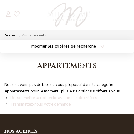
NOS OFFRES
Accueil
Appartements
Nos Offres
Modifier les critères de recherche
Localisation
Type de bien
Nos Biens Vendus
Localisation
Sélectionnez...
appartements
Surface min
Budget max
NOS AGENCES
Nous n'avons pas de biens à vous proposer dans la catégorie
Plus de critères
Créer une alerte
Nos Agences
Appartements pour le moment , plusieurs options s'offrent à vous :
Re-soumettre la recherche avec moins de critères.
Nos Équipes
Transmettez-nous votre demande
ESTIMATION
NOS AGENCES