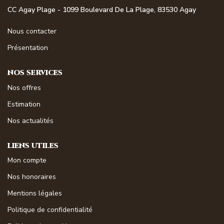
NOS MAGAZINES
CC Agay Plage - 1099 Boulevard De La Plage, 83530 Agay
Nous contacter
Millésimme Immobilier N°1
Présentation
Millésimme Immobilier N°2
Millésimme Immobilier N°3
NOS SERVICES
Millésimme Immobilier N°4
Nos offres
Millésimme Immobilier N°5
Estimation
Millésimme Immobilier N°6
Nos actualités
Millésimme Immobilier N°7
LIENS UTILES
Millésimme Immobilier N°8
Mon compte
Millésimme Immobilier N°9
Nos honoraires
Millésimme Immobilier N°10
Mentions légales
Millésimme Immobilier N°11
Politique de confidentialité
Magasine Vendu Boulouris