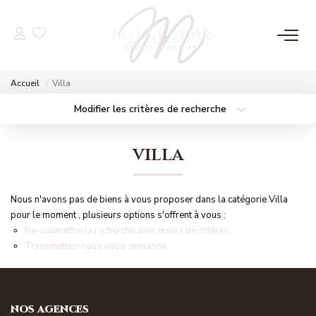
NOS OFFRES
Accueil
Villa
Nos Offres
Modifier les critères de recherche
Localisation
Type de bien
Nos Biens Vendus
Localisation
Sélectionnez...
villa
Surface min
Budget max
NOS AGENCES
Nous n'avons pas de biens à vous proposer dans la catégorie Villa
Plus de critères
Créer une alerte
Nos Agences
pour le moment , plusieurs options s'offrent à vous :
Re-soumettre la recherche avec moins de critères.
Nos Équipes
Transmettez-nous votre demande
ESTIMATION
NOS AGENCES