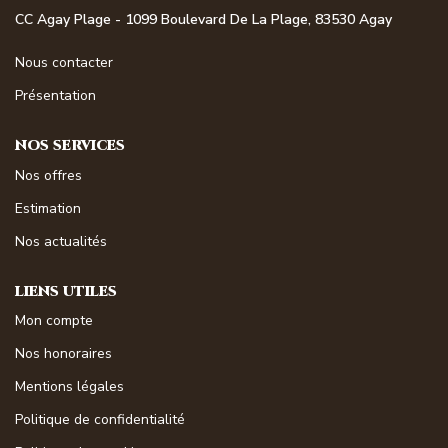
NOS MAGAZINES
CC Agay Plage - 1099 Boulevard De La Plage, 83530 Agay
Nous contacter
Millésimme Immobilier N°1
Présentation
Millésimme Immobilier N°2
Millésimme Immobilier N°3
NOS SERVICES
Millésimme Immobilier N°4
Nos offres
Millésimme Immobilier N°5
Estimation
Millésimme Immobilier N°6
Nos actualités
Millésimme Immobilier N°7
LIENS UTILES
Millésimme Immobilier N°8
Mon compte
Millésimme Immobilier N°9
Nos honoraires
Millésimme Immobilier N°10
Mentions légales
Millésimme Immobilier N°11
Politique de confidentialité
Magasine Vendu Boulouris