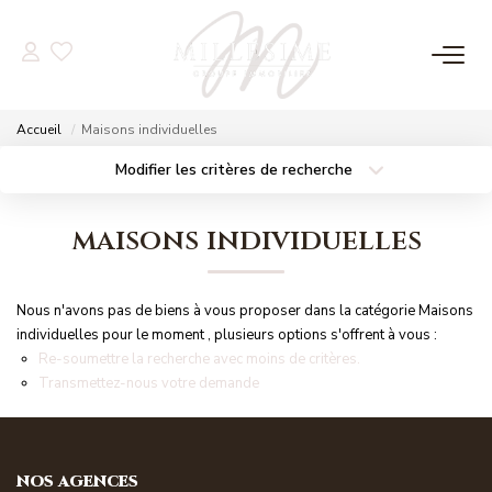
NOS OFFRES
Accueil
Maisons individuelles
Nos Offres
Modifier les critères de recherche
Localisation
Type de bien
Nos Biens Vendus
Localisation
Sélectionnez...
maisons individuelles
Surface min
Budget max
NOS AGENCES
Nous n'avons pas de biens à vous proposer dans la catégorie Maisons
Plus de critères
Créer une alerte
Nos Agences
individuelles pour le moment , plusieurs options s'offrent à vous :
Re-soumettre la recherche avec moins de critères.
Nos Équipes
Transmettez-nous votre demande
ESTIMATION
NOS AGENCES