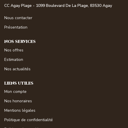
NOS MAGAZINES
CC Agay Plage - 1099 Boulevard De La Plage, 83530 Agay
Nous contacter
Millésimme Immobilier N°1
Présentation
Millésimme Immobilier N°2
Millésimme Immobilier N°3
NOS SERVICES
Millésimme Immobilier N°4
Nos offres
Millésimme Immobilier N°5
Estimation
Millésimme Immobilier N°6
Nos actualités
Millésimme Immobilier N°7
LIENS UTILES
Millésimme Immobilier N°8
Mon compte
Millésimme Immobilier N°9
Nos honoraires
Millésimme Immobilier N°10
Mentions légales
Millésimme Immobilier N°11
Politique de confidentialité
Magasine Vendu Boulouris