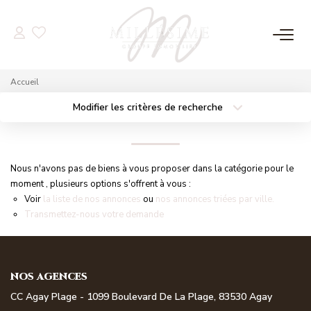
NOS OFFRES
Accueil
Nos Offres
Modifier les critères de recherche
Localisation
Type de bien
Nos Biens Vendus
Localisation
Sélectionnez...
Surface min
Budget max
Nous n'avons pas de biens à vous proposer dans la catégorie pour le
NOS AGENCES
moment , plusieurs options s'offrent à vous :
Plus de critères
Créer une alerte
Voir
la liste de nos annonces
ou
nos annonces triées par ville.
Nos Agences
Transmettez-nous votre demande
Nos Équipes
NOS AGENCES
ESTIMATION
CC Agay Plage - 1099 Boulevard De La Plage, 83530 Agay