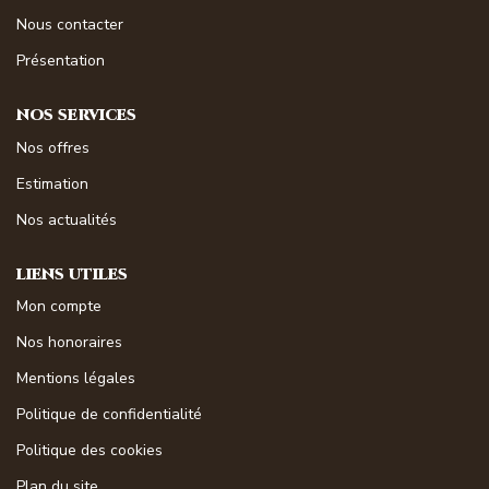
NOS MAGAZINES
Nous contacter
Présentation
Millésimme Immobilier N°1
Millésimme Immobilier N°2
NOS SERVICES
Millésimme Immobilier N°3
Nos offres
Millésimme Immobilier N°4
Estimation
Millésimme Immobilier N°5
Nos actualités
Millésimme Immobilier N°6
LIENS UTILES
Millésimme Immobilier N°7
Mon compte
Millésimme Immobilier N°8
Nos honoraires
Millésimme Immobilier N°9
Mentions légales
Millésimme Immobilier N°10
Politique de confidentialité
Millésimme Immobilier N°11
Politique des cookies
Magasine Vendu Boulouris
Plan du site