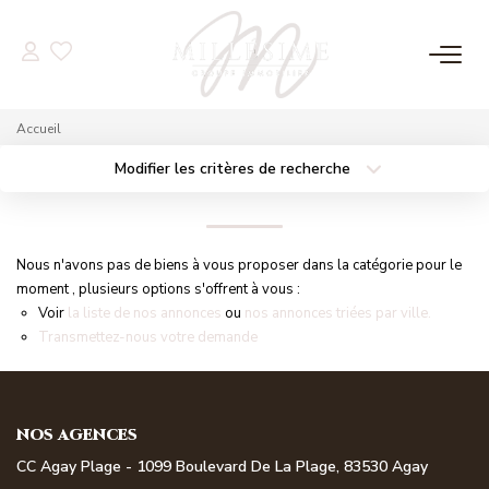
NOS OFFRES
Accueil
Nos Offres
Modifier les critères de recherche
Localisation
Type de bien
Nos Biens Vendus
Localisation
Sélectionnez...
Surface min
Budget max
Nous n'avons pas de biens à vous proposer dans la catégorie pour le
NOS AGENCES
moment , plusieurs options s'offrent à vous :
Plus de critères
Créer une alerte
Voir
la liste de nos annonces
ou
nos annonces triées par ville.
Nos Agences
Transmettez-nous votre demande
Nos Équipes
NOS AGENCES
ESTIMATION
CC Agay Plage - 1099 Boulevard De La Plage, 83530 Agay