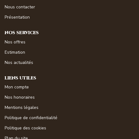
NOS MAGAZINES
Nous contacter
Présentation
Millésimme Immobilier N°1
Millésimme Immobilier N°2
NOS SERVICES
Millésimme Immobilier N°3
Nos offres
Millésimme Immobilier N°4
Estimation
Millésimme Immobilier N°5
Nos actualités
Millésimme Immobilier N°6
LIENS UTILES
Millésimme Immobilier N°7
Mon compte
Millésimme Immobilier N°8
Nos honoraires
Millésimme Immobilier N°9
Mentions légales
Millésimme Immobilier N°10
Politique de confidentialité
Millésimme Immobilier N°11
Politique des cookies
Magasine Vendu Boulouris
Plan du site