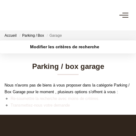
NOS OFFRES
Accueil
Parking / Box
Garage
Nos Offres
Modifier les critères de recherche
Nos Biens Vendus
Localisation
Type de bien
Surface min
Budget max
Parking / box garage
Plus de critères
Créer une alerte
NOS AGENCES
Nous n'avons pas de biens à vous proposer dans la catégorie Parking /
Nos Agences
Box Garage pour le moment , plusieurs options s'offrent à vous :
Nos Équipes
Re-soumettre la recherche avec moins de critères.
Transmettez-nous votre demande
ESTIMATION