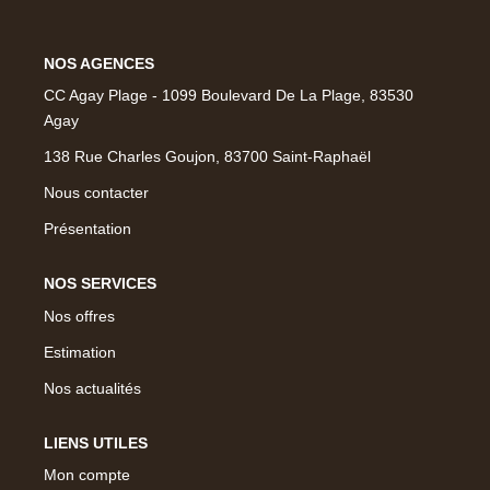
NOS MAGAZINES
Millésimme Immobilier N°1
NOS AGENCES
Millésimme Immobilier N°2
CC Agay Plage - 1099 Boulevard De La Plage, 83530
Agay
Millésimme Immobilier N°3
138 Rue Charles Goujon, 83700 Saint-Raphaël
Millésimme Immobilier N°4
Nous contacter
Millésimme Immobilier N°5
Présentation
Millésimme Immobilier N°6
Millésimme Immobilier N°7
NOS SERVICES
Millésimme Immobilier N°8
Nos offres
Millésimme Immobilier N°9
Estimation
Millésimme Immobilier N°10
Nos actualités
Millésimme Immobilier N°11
LIENS UTILES
Magasine Vendu Boulouris
Mon compte
Magasine Vendu St-Raphaël/Fréjus