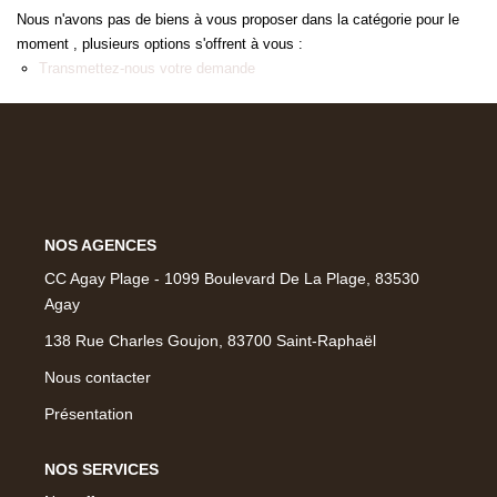
NOS MAGAZINES
Nous n'avons pas de biens à vous proposer dans la catégorie pour le
moment , plusieurs options s'offrent à vous :
Millésimme Immobilier N°1
Transmettez-nous votre demande
Millésimme Immobilier N°2
Millésimme Immobilier N°3
Millésimme Immobilier N°4
Millésimme Immobilier N°5
Millésimme Immobilier N°6
NOS AGENCES
Millésimme Immobilier N°7
CC Agay Plage - 1099 Boulevard De La Plage, 83530
Agay
Millésimme Immobilier N°8
138 Rue Charles Goujon, 83700 Saint-Raphaël
Millésimme Immobilier N°9
Nous contacter
Millésimme Immobilier N°10
Présentation
Millésimme Immobilier N°11
Magasine Vendu Boulouris
NOS SERVICES
Magasine Vendu St-Raphaël/Fréjus