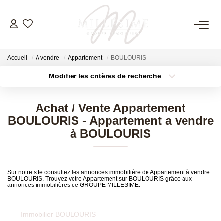
NOS OFFRES
Accueil
A vendre
Appartement
BOULOURIS
Nos Offres
Modifier les critères de recherche
Nos Biens Vendus
Localisation
Type de bien
Surface min
Budget max
Achat / Vente Appartement
BOULOURIS - Appartement a vendre
Plus de critères
Créer une alerte
NOS AGENCES
à BOULOURIS
Nos Agences
Nos Équipes
Sur notre site consultez les annonces immobilière de Appartement à vendre
BOULOURIS. Trouvez votre Appartement sur BOULOURIS grâce aux
annonces immobilières de GROUPE MILLESIME.
ESTIMATION
Immobilier BOULOURIS