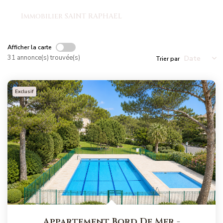
NOS MAGAZINES
Immobilier SAINT RAPHAEL
Millésimme Immobilier N°1
Afficher la carte
Millésimme Immobilier N°2
31 annonce(s) trouvée(s)
Trier par
Millésimme Immobilier N°3
Millésimme Immobilier N°4
Exclusif
Millésimme Immobilier N°5
Millésimme Immobilier N°6
Millésimme Immobilier N°7
Millésimme Immobilier N°8
Millésimme Immobilier N°9
Millésimme Immobilier N°10
Millésimme Immobilier N°11
Magasine Vendu Boulouris
Appartement Bord De Mer
-