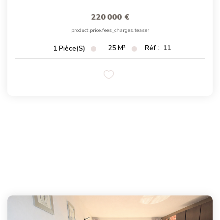
220 000 €
product.price.fees_charges.teaser
25
M²
Réf :
11
1
Pièce(s)