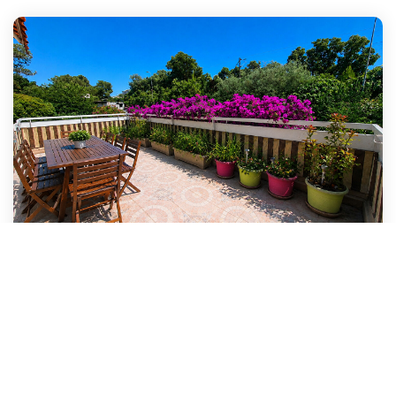
APPARTEMENT T2 A 150 METRES DES PLAGES DE SAINT RAPHAEL
-
Saint Raphael
237 000 €
product.price.fees_charges.teaser
39
M²
Réf :
00820
2
Pièce(s)