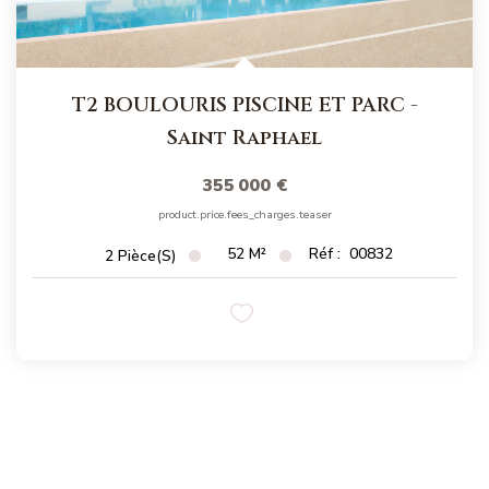
T2 BOULOURIS PISCINE ET PARC
-
Saint Raphael
355 000 €
product.price.fees_charges.teaser
52
M²
Réf :
00832
2
Pièce(s)