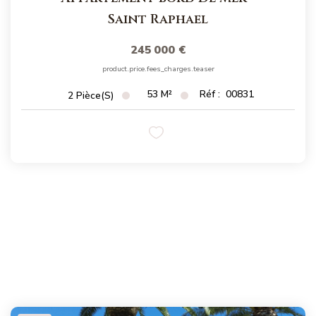
Magasine Vendu St-Raphaël/Fréjus
Saint Raphael
245 000 €
CONTACT
product.price.fees_charges.teaser
53
M²
Réf :
00831
2
Pièce(s)