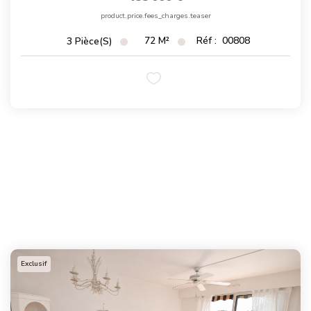
product.price.fees_charges.teaser
72
M²
Réf :
00808
3
Pièce(s)
Exclusif