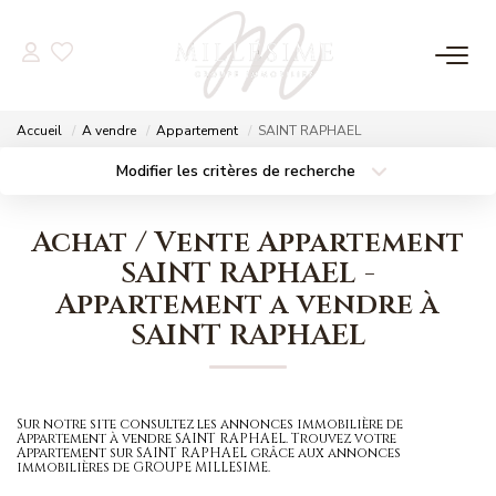
NOS OFFRES
Accueil
A vendre
Appartement
SAINT RAPHAEL
Nos Offres
Modifier les critères de recherche
Localisation
Type de bien
Nos Biens Vendus
Localisation
Sélectionnez...
Achat / Vente Appartement
Surface min
Budget max
SAINT RAPHAEL -
NOS AGENCES
Appartement a vendre à
Plus de critères
Créer une alerte
SAINT RAPHAEL
Nos Agences
Nos Équipes
Sur notre site consultez les annonces immobilière de
Appartement à vendre SAINT RAPHAEL. Trouvez votre
ESTIMATION
Appartement sur SAINT RAPHAEL grâce aux annonces
immobilières de GROUPE MILLESIME.