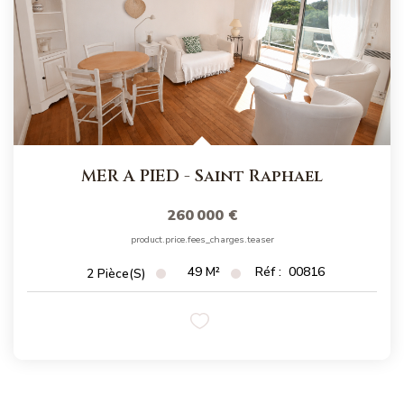
MER A PIED
-
Saint Raphael
260 000 €
product.price.fees_charges.teaser
49
M²
Réf :
00816
2
Pièce(s)