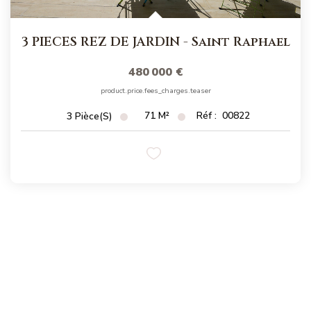
3 PIECES REZ DE JARDIN
-
Saint Raphael
480 000 €
product.price.fees_charges.teaser
71
M²
Réf :
00822
3
Pièce(s)