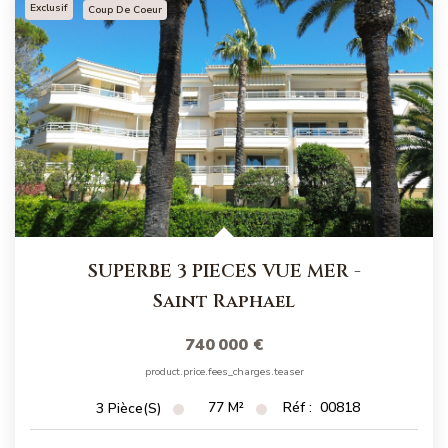
Exclusif
Coup De Coeur
SUPERBE 3 PIECES VUE MER
-
Saint Raphael
740 000 €
product.price.fees_charges.teaser
77
M²
Réf :
00818
3
Pièce(s)