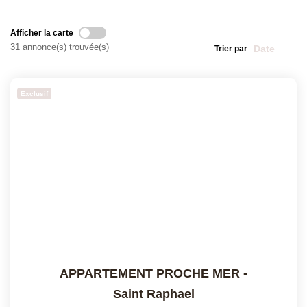
NOS MAGAZINES
Millésimme Immobilier N°1
Afficher la carte
31 annonce(s) trouvée(s)
Trier par
Millésimme Immobilier N°2
Millésimme Immobilier N°3
Exclusif
Millésimme Immobilier N°4
Millésimme Immobilier N°5
Millésimme Immobilier N°6
Millésimme Immobilier N°7
Millésimme Immobilier N°8
Millésimme Immobilier N°9
Millésimme Immobilier N°10
Millésimme Immobilier N°11
APPARTEMENT PROCHE MER
-
Magasine Vendu Boulouris
Saint Raphael
Magasine Vendu St-Raphaël/Fréjus