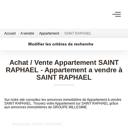
NOS OFFRES
Accueil
A vendre
Appartement
SAINT RAPHAEL
Nos Offres
Modifier les critères de recherche
Nos Biens Vendus
Localisation
Type de bien
Surface min
Budget max
Achat / Vente Appartement SAINT
RAPHAEL - Appartement a vendre à
Plus de critères
Créer une alerte
NOS AGENCES
SAINT RAPHAEL
Nos Agences
Nos Équipes
Sur notre site consultez les annonces immobilière de Appartement à vendre
SAINT RAPHAEL. Trouvez votre Appartement sur SAINT RAPHAEL grâce
aux annonces immobilières de GROUPE MILLESIME.
ESTIMATION
Immobilier SAINT RAPHAEL