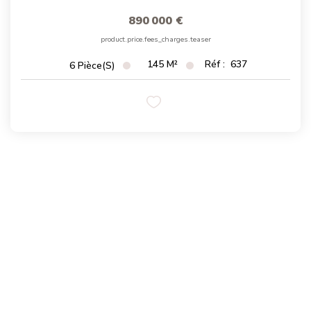
Magasine Vendu St-Raphaël/Fréjus
890 000 €
product.price.fees_charges.teaser
CONTACT
145
M²
Réf :
637
6
Pièce(s)