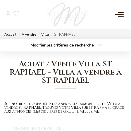
NOS OFFRES
Accueil
A vendre
Villa
ST RAPHAEL
Nos Offres
Modifier les critères de recherche
Localisation
Type de bien
Nos Biens Vendus
Localisation
Sélectionnez...
Achat / Vente Villa ST
Surface min
Budget max
RAPHAEL - Villa a vendre à
NOS AGENCES
ST RAPHAEL
Plus de critères
Créer une alerte
Nos Agences
Nos Équipes
Sur notre site consultez les annonces immobilière de Villa à
vendre ST RAPHAEL. Trouvez votre Villa sur ST RAPHAEL grâce
aux annonces immobilières de GROUPE MILLESIME.
ESTIMATION
Immobilier ST RAPHAEL