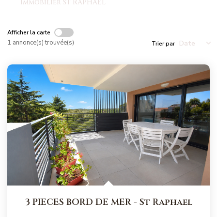
Immobilier ST RAPHAEL
NOS MAGAZINES
Millésimme Immobilier N°1
Afficher la carte
1 annonce(s) trouvée(s)
Trier par
Millésimme Immobilier N°2
Millésimme Immobilier N°3
Millésimme Immobilier N°4
Millésimme Immobilier N°5
Millésimme Immobilier N°6
Millésimme Immobilier N°7
Millésimme Immobilier N°8
Millésimme Immobilier N°9
Millésimme Immobilier N°10
Millésimme Immobilier N°11
3 PIECES BORD DE MER
-
St Raphael
Magasine Vendu Boulouris