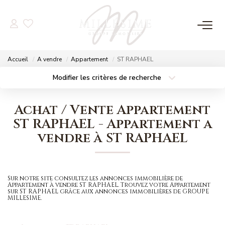
NOS OFFRES
Accueil
A vendre
Appartement
ST RAPHAEL
Nos Offres
Modifier les critères de recherche
Localisation
Type de bien
Nos Biens Vendus
Localisation
Sélectionnez...
Achat / Vente Appartement
Surface min
Budget max
ST RAPHAEL - Appartement a
NOS AGENCES
vendre à ST RAPHAEL
Plus de critères
Créer une alerte
Nos Agences
Nos Équipes
Sur notre site consultez les annonces immobilière de
Appartement à vendre ST RAPHAEL. Trouvez votre Appartement
sur ST RAPHAEL grâce aux annonces immobilières de GROUPE
MILLESIME.
ESTIMATION