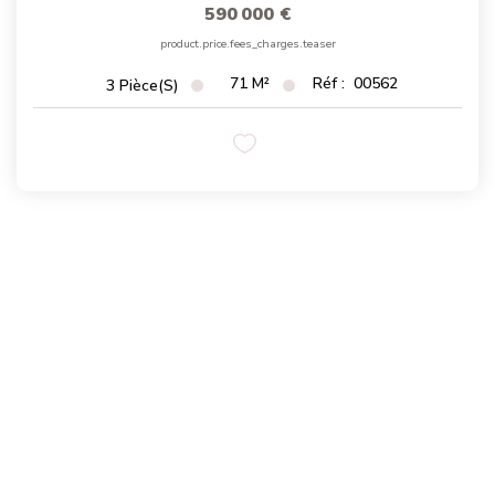
590 000 €
Magasine Vendu St-Raphaël/Fréjus
product.price.fees_charges.teaser
71
M²
Réf :
00562
3
Pièce(s)
CONTACT