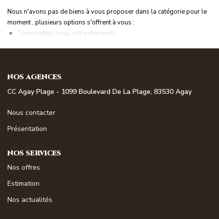
NOS MAGAZINES
Nous n'avons pas de biens à vous proposer dans la catégorie pour le
moment , plusieurs options s'offrent à vous :
Millésimme Immobilier N°1
Transmettez-nous votre demande
Millésimme Immobilier N°2
Millésimme Immobilier N°3
NOS AGENCES
Millésimme Immobilier N°4
CC Agay Plage - 1099 Boulevard De La Plage, 83530 Agay
Millésimme Immobilier N°5
Millésimme Immobilier N°6
Nous contacter
Millésimme Immobilier N°7
Présentation
Millésimme Immobilier N°8
NOS SERVICES
Millésimme Immobilier N°9
Nos offres
Millésimme Immobilier N°10
Estimation
Millésimme Immobilier N°11
Nos actualités
Magasine Vendu Boulouris