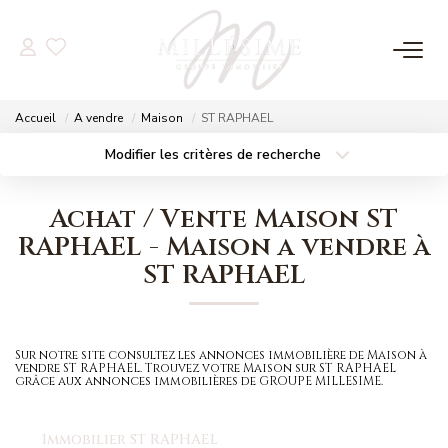
NOS OFFRES
Accueil
A vendre
Maison
ST RAPHAEL
Nos Offres
Modifier les critères de recherche
Localisation
Type de bien
Nos Biens Vendus
Localisation
Sélectionnez...
Achat / Vente Maison ST
Surface min
Budget max
RAPHAEL - Maison a vendre à
NOS AGENCES
ST RAPHAEL
Plus de critères
Créer une alerte
Nos Agences
Nos Équipes
Sur notre site consultez les annonces immobilière de Maison à
vendre ST RAPHAEL. Trouvez votre Maison sur ST RAPHAEL
grâce aux annonces immobilières de GROUPE MILLESIME.
ESTIMATION
Immobilier ST RAPHAEL