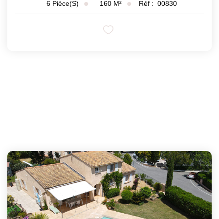
160
M²
Réf :
00830
6
Pièce(s)