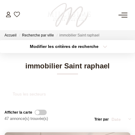
NOS OFFRES
Accueil
Recherche par ville
immobilier Saint raphael
Nos Offres
Modifier les critères de recherche
Nos Biens Vendus
Localisation
Type de bien
Surface min
Budget max
immobilier Saint raphael
Plus de critères
Créer une alerte
NOS AGENCES
Nos Agences
Tous les secteurs
Nos Équipes
Afficher la carte
ESTIMATION
47 annonce(s) trouvée(s)
Trier par