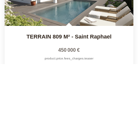
TERRAIN 809 M²
-
Saint Raphael
450 000 €
product.price.fees_charges.teaser
Réf :
KM2
809
M²