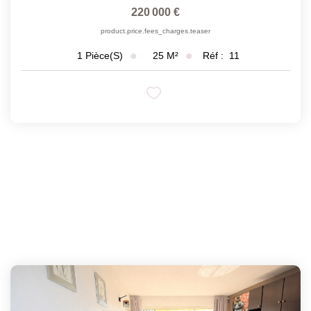
220 000 €
product.price.fees_charges.teaser
25
M²
Réf :
11
1
Pièce(s)