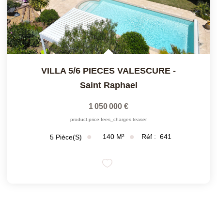
VILLA 5/6 PIECES VALESCURE
-
Saint Raphael
1 050 000 €
product.price.fees_charges.teaser
140
M²
Réf :
641
5
Pièce(s)