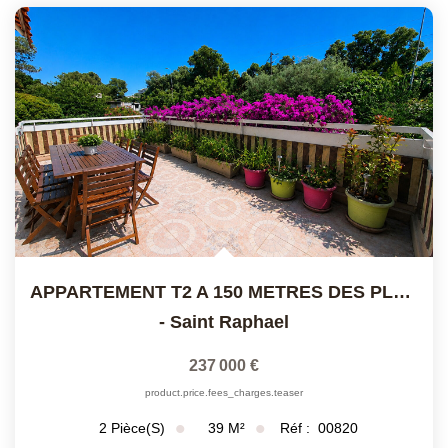
APPARTEMENT T2 A 150 METRES DES PLAGES DE SAINT RAPHAEL
-
Saint Raphael
237 000 €
product.price.fees_charges.teaser
39
M²
Réf :
00820
2
Pièce(s)