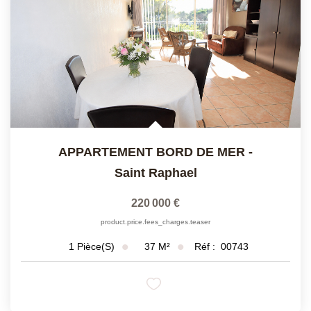
APPARTEMENT BORD DE MER
-
Saint Raphael
220 000 €
product.price.fees_charges.teaser
37
M²
Réf :
00743
1
Pièce(s)