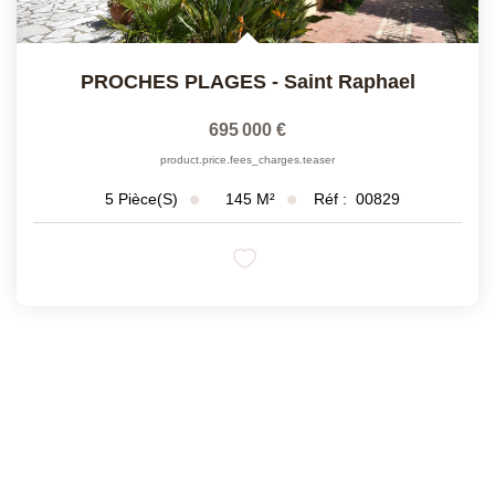
PROCHES PLAGES
-
Saint Raphael
695 000 €
product.price.fees_charges.teaser
145
M²
Réf :
00829
5
Pièce(s)