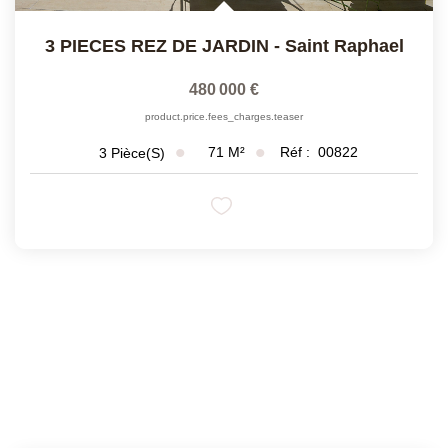
3 PIECES REZ DE JARDIN
-
Saint Raphael
480 000 €
product.price.fees_charges.teaser
71
M²
Réf :
00822
3
Pièce(s)