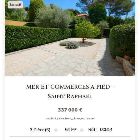
NOS MAGAZINES
Exclusif
Millésimme Immobilier N°1
Millésimme Immobilier N°2
Millésimme Immobilier N°3
Millésimme Immobilier N°4
Millésimme Immobilier N°5
Millésimme Immobilier N°6
Millésimme Immobilier N°7
MER ET COMMERCES A PIED
-
Millésimme Immobilier N°8
Saint Raphael
Millésimme Immobilier N°9
337 000 €
Millésimme Immobilier N°10
product.price.fees_charges.teaser
Millésimme Immobilier N°11
64
M²
Réf :
00814
3
Pièce(s)
Magasine Vendu Boulouris