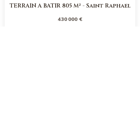
TERRAIN A BATIR 805 M²
-
Saint Raphael
430 000 €
product.price.fees_charges.teaser
Réf :
KM1
805
M²
Précédente
1
2
3
4
5
...
6
Suivante