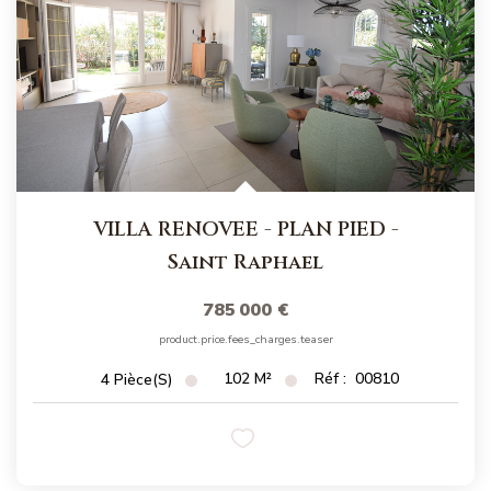
VILLA RENOVEE - PLAN PIED
-
Saint Raphael
785 000 €
product.price.fees_charges.teaser
102
M²
Réf :
00810
4
Pièce(s)