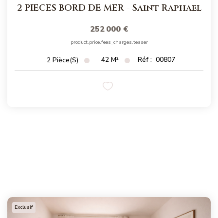
2 PIECES BORD DE MER
-
Saint Raphael
252 000 €
product.price.fees_charges.teaser
42
M²
Réf :
00807
2
Pièce(s)
Exclusif