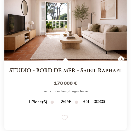
STUDIO - BORD DE MER
-
Saint Raphael
170 000 €
product.price.fees_charges.teaser
26
M²
Réf :
00803
1
Pièce(s)