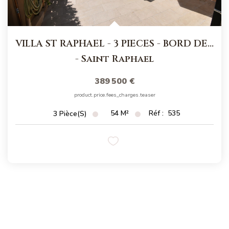
VILLA ST RAPHAEL - 3 PIECES - BORD DE MER
-
Saint Raphael
389 500 €
product.price.fees_charges.teaser
54
M²
Réf :
535
3
Pièce(s)