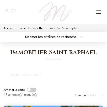
NOS OFFRES
Accueil
Recherche par ville
immobilier Saint raphael
Nos Offres
Modifier les critères de recherche
Localisation
Type de bien
Nos Biens Vendus
Localisation
Sélectionnez...
immobilier Saint raphael
Surface min
Budget max
NOS AGENCES
Plus de critères
Créer une alerte
Nos Agences
Tous les secteurs
Nos Équipes
Afficher la carte
47 annonce(s) trouvée(s)
Trier par
ESTIMATION