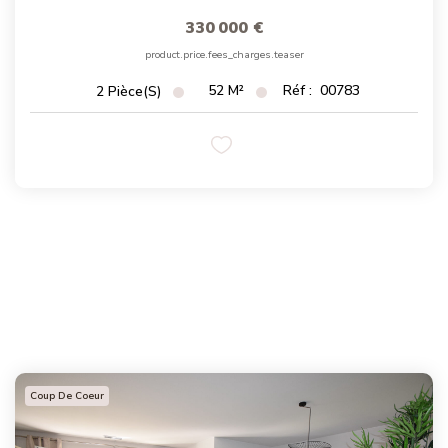
330 000 €
product.price.fees_charges.teaser
52
M²
Réf :
00783
2
Pièce(s)
Coup De Coeur