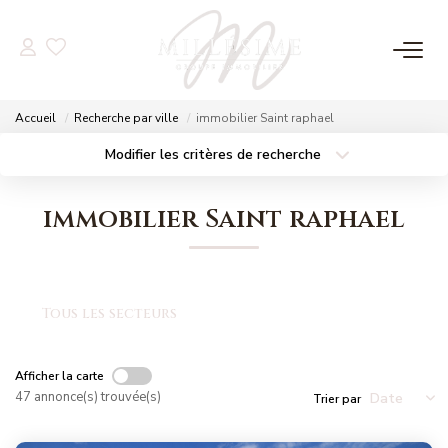
NOS OFFRES
Accueil
Recherche par ville
immobilier Saint raphael
Nos Offres
Modifier les critères de recherche
Localisation
Type de bien
Nos Biens Vendus
Localisation
Sélectionnez...
immobilier Saint raphael
Surface min
Budget max
NOS AGENCES
Plus de critères
Créer une alerte
Nos Agences
Tous les secteurs
Nos Équipes
Afficher la carte
47 annonce(s) trouvée(s)
Trier par
ESTIMATION