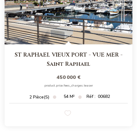
ST RAPHAEL VIEUX PORT - VUE MER
-
Saint Raphael
450 000 €
product.price.fees_charges.teaser
54
M²
Réf :
00682
2
Pièce(s)