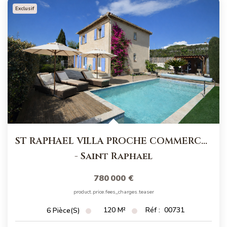
NOS MAGAZINES
Exclusif
Millésimme Immobilier N°1
Millésimme Immobilier N°2
Millésimme Immobilier N°3
Millésimme Immobilier N°4
Millésimme Immobilier N°5
Millésimme Immobilier N°6
Millésimme Immobilier N°7
ST RAPHAEL VILLA PROCHE COMMERCES
Millésimme Immobilier N°8
-
Saint Raphael
Millésimme Immobilier N°9
780 000 €
Millésimme Immobilier N°10
product.price.fees_charges.teaser
Millésimme Immobilier N°11
120
M²
Réf :
00731
6
Pièce(s)
Magasine Vendu Boulouris