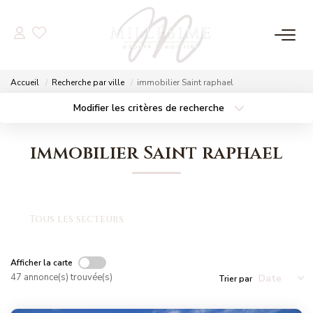
NOS OFFRES
Accueil
Recherche par ville
immobilier Saint raphael
Nos Offres
Modifier les critères de recherche
Localisation
Type de bien
Nos Biens Vendus
Localisation
Sélectionnez...
immobilier Saint raphael
Surface min
Budget max
NOS AGENCES
Plus de critères
Créer une alerte
Nos Agences
Tous les secteurs
Nos Équipes
Afficher la carte
47 annonce(s) trouvée(s)
Trier par
ESTIMATION