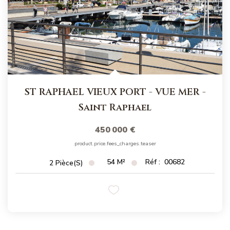
ST RAPHAEL VIEUX PORT - VUE MER
-
Saint Raphael
450 000 €
product.price.fees_charges.teaser
54
M²
Réf :
00682
2
Pièce(s)