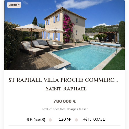
NOS MAGAZINES
Exclusif
Millésimme Immobilier N°1
Millésimme Immobilier N°2
Millésimme Immobilier N°3
Millésimme Immobilier N°4
Millésimme Immobilier N°5
Millésimme Immobilier N°6
Millésimme Immobilier N°7
ST RAPHAEL VILLA PROCHE COMMERCES
Millésimme Immobilier N°8
-
Saint Raphael
Millésimme Immobilier N°9
780 000 €
Millésimme Immobilier N°10
product.price.fees_charges.teaser
Millésimme Immobilier N°11
120
M²
Réf :
00731
6
Pièce(s)
Magasine Vendu Boulouris