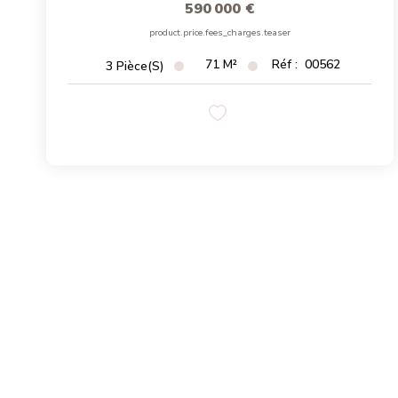
590 000 €
product.price.fees_charges.teaser
71
M²
Réf :
00562
3
Pièce(s)