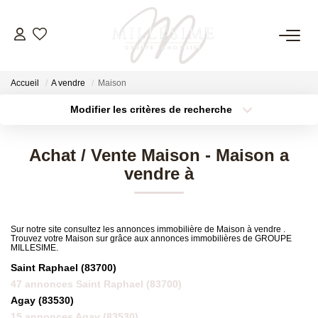
NOS OFFRES
Accueil
A vendre
Maison
Nos Offres
Modifier les critères de recherche
Nos Biens Vendus
Localisation
Type de bien
Surface min
Budget max
Achat / Vente Maison - Maison a
vendre à
Plus de critères
Créer une alerte
NOS AGENCES
Nos Agences
Nos Équipes
Sur notre site consultez les annonces immobilière de Maison à vendre .
Trouvez votre Maison sur grâce aux annonces immobilières de GROUPE
MILLESIME.
Saint Raphael (83700)
ESTIMATION
47 annonces Saint Raphael (83700)
Agay (83530)
15 annonces Agay (83530)