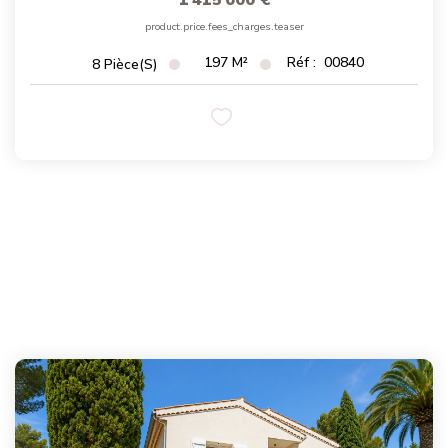
1 415 000 €
Magasine Vendu St-Raphaël/Fréjus
product.price.fees_charges.teaser
197
M²
Réf :
00840
8
Pièce(s)
CONTACT