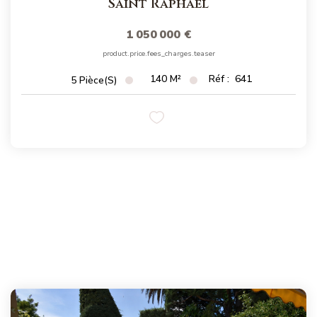
Saint Raphael
1 050 000 €
product.price.fees_charges.teaser
140
M²
Réf :
641
5
Pièce(s)