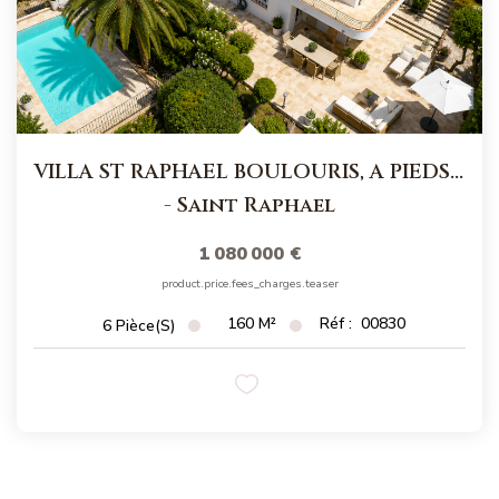
VILLA ST RAPHAEL BOULOURIS, A PIEDS DES PLAGES
-
Saint Raphael
1 080 000 €
product.price.fees_charges.teaser
160
M²
Réf :
00830
6
Pièce(s)