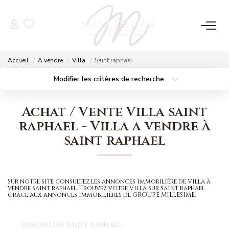
NOS OFFRES
Accueil
A vendre
Villa
Saint raphael
Nos Offres
Modifier les critères de recherche
Localisation
Type de bien
Nos Biens Vendus
Localisation
Sélectionnez...
Achat / Vente Villa saint
Surface min
Budget max
raphael - Villa a vendre à
NOS AGENCES
saint raphael
Plus de critères
Créer une alerte
Nos Agences
Nos Équipes
Sur notre site consultez les annonces immobilière de Villa à
vendre saint raphael. Trouvez votre Villa sur saint raphael
grâce aux annonces immobilières de GROUPE MILLESIME.
ESTIMATION
Immobilier saint raphael