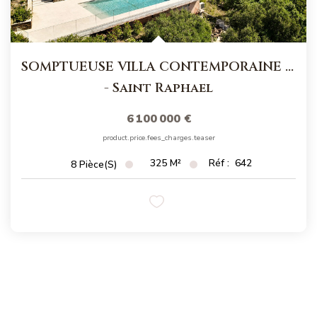
SOMPTUEUSE VILLA CONTEMPORAINE VUE MER IMPRENABLE
-
Saint Raphael
6 100 000 €
product.price.fees_charges.teaser
325
M²
Réf :
642
8
Pièce(s)