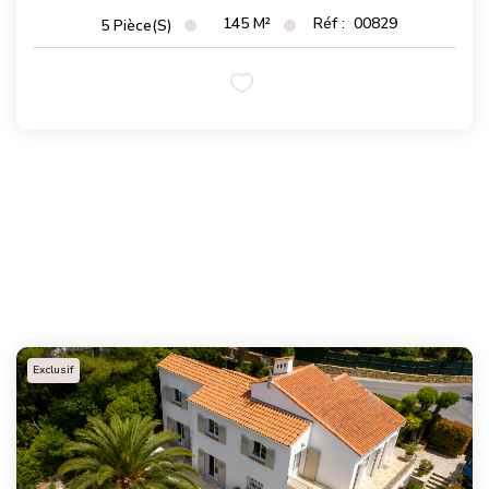
145
M²
Réf :
00829
5
Pièce(s)
Exclusif