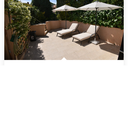
VILLA ST RAPHAEL - 3 PIECES
-
Saint Raphael
389 500 €
product.price.fees_charges.teaser
52
M²
Réf :
00744
3
Pièce(s)