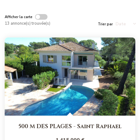
NOS MAGAZINES
Afficher la carte
Millésimme Immobilier N°1
13 annonce(s) trouvée(s)
Trier par
Millésimme Immobilier N°2
Millésimme Immobilier N°3
Millésimme Immobilier N°4
Millésimme Immobilier N°5
Millésimme Immobilier N°6
Millésimme Immobilier N°7
Millésimme Immobilier N°8
Millésimme Immobilier N°9
Millésimme Immobilier N°10
Millésimme Immobilier N°11
500 M DES PLAGES
-
Saint Raphael
Magasine Vendu Boulouris