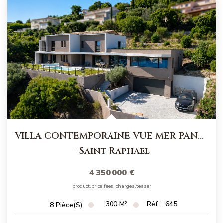
VILLA CONTEMPORAINE VUE MER PANORAMIQUE A AGAY A VENDRE
-
Saint Raphael
4 350 000 €
product.price.fees_charges.teaser
300
M²
Réf :
645
8
Pièce(s)